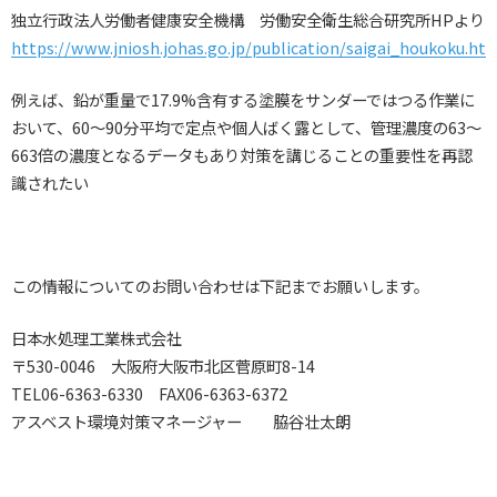
独立行政法人労働者健康安全機構 労働安全衛生総合研究所HPより
https://www.jniosh.johas.go.jp/publication/saigai_houkoku.ht
例えば、鉛が重量で17.9%含有する塗膜をサンダーではつる作業に
おいて、60～90分平均で定点や個人ばく露として、管理濃度の63～
663倍の濃度となるデータもあり対策を講じることの重要性を再認
識されたい
この情報についてのお問い合わせは下記までお願いします。
日本水処理工業株式会社
〒530-0046 大阪府大阪市北区菅原町8-14
TEL06-6363-6330 FAX06-6363-6372
アスベスト環境対策マネージャー 脇谷壮太朗