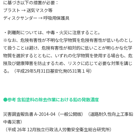
に基づき以下の措置が必要：
ブラスト → 送気マスク等
ディスクサンダー → 呼吸用保護具
・剥離剤については、中毒・火災に注意すること。
※なお、危険有害性が不明な化学物質を危険有害性が低いものとし
て扱うことは避け、危険有害性が相対的に低いことが明らかな化学
物質を選択するとともに、いずれの化学物質を使用する場合も、危
険及び健康障害を防止するため、リスクに応じて必要な対策を講じ
る。（平成29年5月31日基安化発0531第１号）
●参考 含鉛塗料の除去作業における鉛の発散濃度
災害調査報告書 A-2014-04（一般公開版）（道路耐久性向上工事鉛
中毒災害）
（平成 26年 12月独立行政法人労働安全衛生総合研究所）