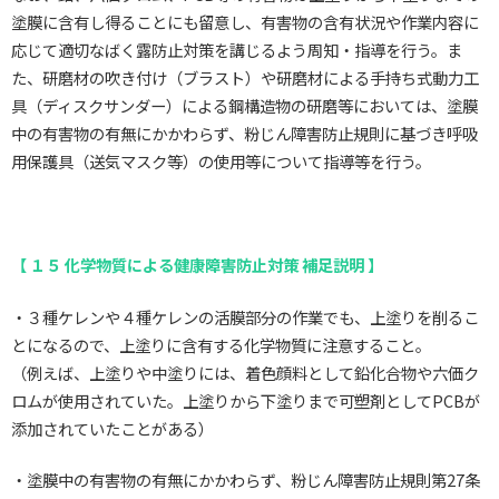
塗膜に含有し得ることにも留意し、有害物の含有状況や作業内容に
応じて適切なばく露防止対策を講じるよう周知・指導を行う。ま
た、研磨材の吹き付け（ブラスト）や研磨材による手持ち式動力工
具（ディスクサンダー）による鋼構造物の研磨等においては、塗膜
中の有害物の有無にかかわらず、粉じん障害防止規則に基づき呼吸
用保護具（送気マスク等）の使用等について指導等を行う。
【 １５ 化学物質による健康障害防止対策 補足説明 】
・３種ケレンや４種ケレンの活膜部分の作業でも、上塗りを削るこ
とになるので、上塗りに含有する化学物質に注意すること。
（例えば、上塗りや中塗りには、着色顔料として鉛化合物や六価ク
ロムが使用されていた。上塗りから下塗りまで可塑剤としてPCBが
添加されていたことがある）
・塗膜中の有害物の有無にかかわらず、粉じん障害防止規則第27条