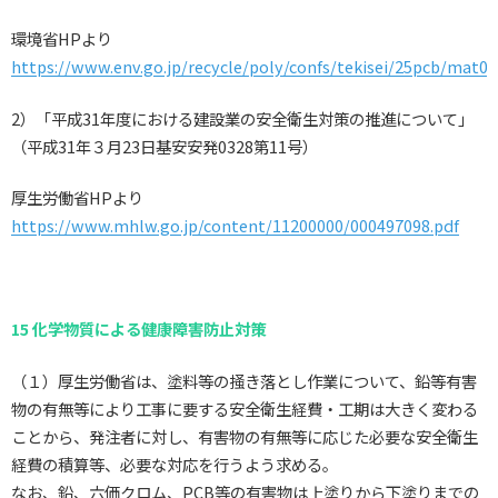
環境省HPより
https://www.env.go.jp/recycle/poly/confs/tekisei/25pcb/mat03
2）「平成31年度における建設業の安全衛生対策の推進について」
（平成31年３月23日基安安発0328第11号）
厚生労働省HPより
https://www.mhlw.go.jp/content/11200000/000497098.pdf
15 化学物質による健康障害防止対策
（１）厚生労働省は、塗料等の掻き落とし作業について、鉛等有害
物の有無等により工事に要する安全衛生経費・工期は大きく変わる
ことから、発注者に対し、有害物の有無等に応じた必要な安全衛生
経費の積算等、必要な対応を行うよう求める。
なお、鉛、六価クロム、PCB等の有害物は上塗りから下塗りまでの