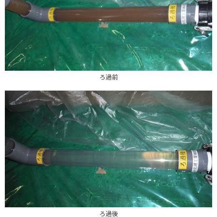
ろ過前
ろ過後